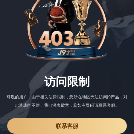
访问限制
尊敬的用户，由于相关法律限制，您所在地区无法访问J9产品，对
此造成的不便，我们深表歉意，您如有疑问请联系客服。
联系客服