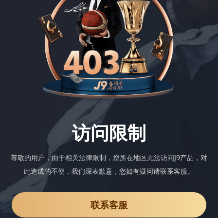
访问限制
尊敬的用户，由于相关法律限制，您所在地区无法访问J9产品，对
此造成的不便，我们深表歉意，您如有疑问请联系客服。
联系客服