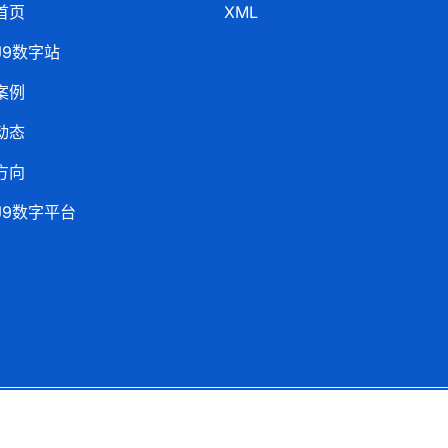
首页
XML
J9数字站
案例
动态
方向
J9数字平台
Copyright ©
J9数字集团
.