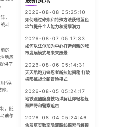
最新资讯
。
2026-08-08 05:25:10
敌阵，
如何通过修炼和特殊方法获得蓝色
的战斗
念气提升个人能力和觉醒潜力
2026-08-07 05:17:33
如何以法尔加为中心打造创新的城
技能的
市发展模式与未来愿景
灵活地应
提供了
2026-08-06 05:14:31
天天酷跑刀锋忍者新技能揭秘 打破
极限挑战全新冒险模式
用“猴
技能，
2026-08-05 05:24:17
地铁跑酷隐身技巧详解让你轻松躲
避障碍和警察追击
控制，随
，乌迪尔
2026-08-04 05:24:46
含羞草实验室隐藏路线探索与解锁