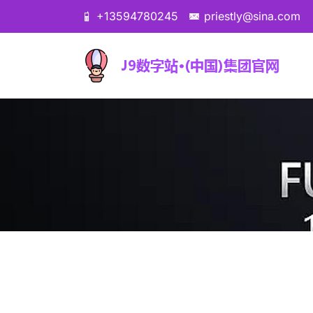
+13594780245
priestly@sina.com