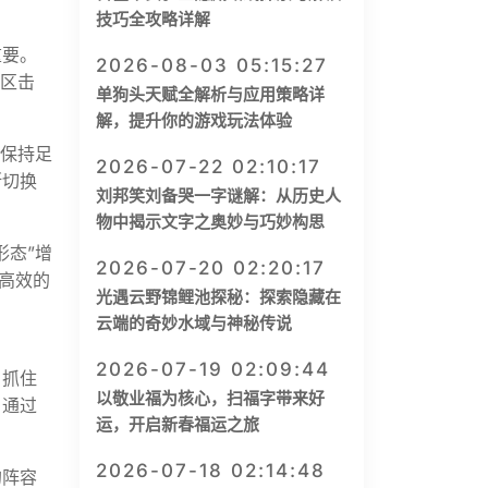
技巧全攻略详解
重要。
2026-08-03 05:15:27
野区击
单狗头天赋全解析与应用策略详
解，提升你的游戏玩法体验
”保持足
2026-07-22 02:10:17
断切换
刘邦笑刘备哭一字谜解：从历史人
物中揭示文字之奥妙与巧妙构思
形态”增
2026-07-20 02:20:17
高效的
光遇云野锦鲤池探秘：探索隐藏在
云端的奇妙水域与神秘传说
2026-07-19 02:09:44
，抓住
以敬业福为核心，扫福字带来好
。通过
运，开启新春福运之旅
2026-07-18 02:14:48
的阵容