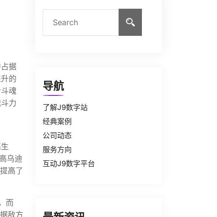
中占据
提升的
导航
合斗魂
战斗力
了解J9数字站
经典案例
公司动态
高生
服务方向
高乌迪
互动J9数字平台
，提高了
，而
依据敌方