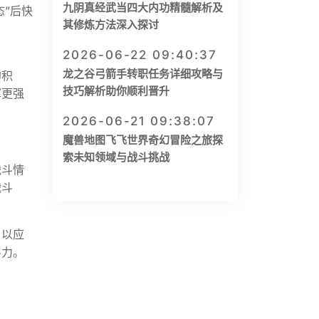
九阴真经武当四大内功精髓解析及
”后快
其修炼方法深入探讨
2026-06-22 09:40:37
龙之谷弓箭手转职任务详细攻略与
的积
技巧解析助你顺利晋升
挥更强
2026-06-21 09:38:07
魔兽地图飞飞世界奇幻冒险之旅探
索未知领域与战斗挑战
战斗情
战斗
，以应
斗力。