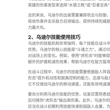
英雄的伤害类型来选择“水银之靴”或“忍者足
总的来说，乌迪尔的出装需要兼顾攻击与防御
吸收伤害并击杀敌方后排输出，提供持续的威
力最大化。
2、乌迪尔技能使用技巧
乌迪尔的技能机制非常独特，每个技能在战斗
优势。乌迪尔的核心技能是“斗魂之力”，通过
对战场上的变化。例如，使用“虎形态”时能够
额外的护盾和减伤效果，帮助乌迪尔在敌方猛
在战斗过程中，乌迪尔的技能需要根据敌人阵容
形态”提升机动性和脱离控制的能力，迅速与敌
它不仅增加乌迪尔的移动速度，还能有效地减
要充分利用乌迪尔技能的优势，玩家还需熟悉技
后切换到“虎形态”输出高伤害。此外，乌迪尔
应当在战斗初期利用技能快速削弱敌人血量，