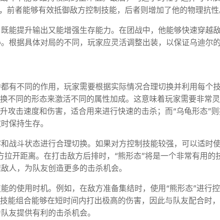
具”，前者能够有效抵御敌方控制技能，后者则增加了他的物理抗性
，既能提升输出又能增强生存能力。在团战中，他能够快速穿越
胁。根据具体对局的不同，玩家应灵活调整出装，以保证乌迪尔
中都有不同的作用，玩家需要根据实际情况合理切换并利用每个
切换不同的形态来激活不同的属性加成。这意味着玩家需要非常
提升攻击速度和伤害，适合用来进行快速的击杀；而“乌龟形态”则
攻时保持生存。
和战斗状态进行合理切换。如果对方控制技能较强，可以适时使
方拉开距离。在打击敌方后排时，“熊形态”将是一个非常有用的
速敌人，为队友创造更多的击杀机会。
能的使用时机。例如，在敌方准备集结时，使用“熊形态”进行
的技能组合能够在短时间内打出极高的伤害，因此与队友配合时
为队友提供有利的击杀机会。