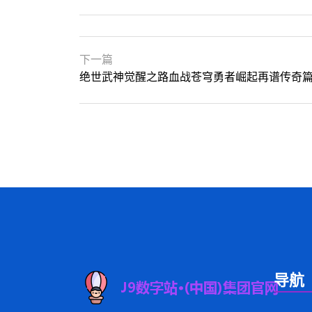
下一篇
绝世武神觉醒之路血战苍穹勇者崛起再谱传奇
导航