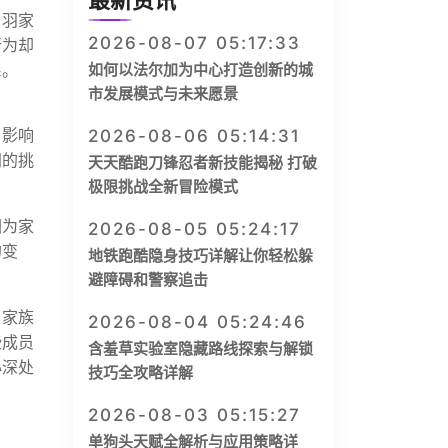
最新资讯
吕羽家
2026-08-07 05:17:33
行为却
系。
如何以法尔加为中心打造创新的城
市发展模式与未来愿景
，影响
2026-08-06 05:14:31
同的挑
天天酷跑刀锋忍者新技能揭秘 打破
极限挑战全新冒险模式
园为家
2026-08-05 05:24:17
的变
地铁跑酷隐身技巧详解让你轻松躲
。
避障碍和警察追击
了家族
2026-08-04 05:24:46
些成员
含羞草实验室隐藏路线探索与解锁
心深处
技巧全攻略详解
2026-08-03 05:15:27
单狗头天赋全解析与应用策略详