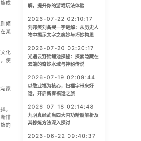
家族成
解，提升你的游戏玩法体验
2026-07-22 02:10:17
位则倾
刘邦笑刘备哭一字谜解：从历史人
们在某
物中揭示文字之奥妙与巧妙构思
2026-07-20 02:20:17
族文化
光遇云野锦鲤池探秘：探索隐藏在
阂，使
云端的奇妙水域与神秘传说
2026-07-19 02:09:44
以敬业福为核心，扫福字带来好
运与家
运，开启新春福运之旅
2026-07-18 02:14:48
抉择。
九阴真经武当四大内功精髓解析及
不断徘
其修炼方法深入探讨
家族的
2026-06-22 09:40:37