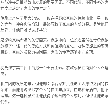
影响与冲突是推动故事发展的重要因素。不同代际、不同性格的
定程度上决定了家族的命运走向。
的传承上产生了重大分歧。一位选择继续家族的传统事业，另一
间的竞争与冲突愈演愈烈，最终导致了家族的内部分裂。尽管他
大差异，让他们难以达成共识。
也是影响家族命运的关键因素。家族中的一位长者虽然在传承家
他忽视了年轻一代的思维方式和价值观的变化。这种思想上的隔
。最终，家族的凝聚力被削弱，家族的命运逐渐走向衰落。
吕羽氏遗事其二》中的另一个重要主题。家族成员在面对个人命
冲突。
能和广阔的发展前景，但他却面临着家族责任与个人愿望之间的
的荣耀，而他则渴望追求个人的自由与独立。在这种矛盾中，他
的理想。这一选择虽然让他获得了短暂的个人成功，但也让他与
出代价。