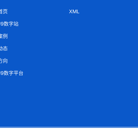
首页
XML
J9数字站
案例
动态
方向
J9数字平台