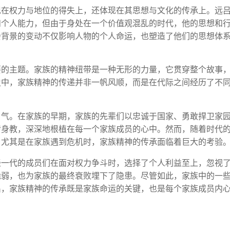
现在权力与地位的得失上，还体现在其思想与文化的传承上。远
和个人能力，但由于身处在一个价值观混乱的时代，他的思想和
会背景的变动不仅影响人物的个人命运，也塑造了他们的思想体
要的主题。家族的精神纽带是一种无形的力量，它贯穿整个故事
史中，家族精神的传递并非一帆风顺，而是在代际之间经历了不
勇气。在家族的早期，家族的先辈们以忠诚于国家、勇敢捍卫家
传身教，深深地根植在每一个家族成员的心中。然而，随着时代
。尤其是在家族遇到危机时，家族精神的传承面临着巨大的考验
轻一代的成员们在面对权力争斗时，选择了个人利益至上，忽视
脆弱，也为家族的最终衰败埋下了隐患。尽管如此，家族中的一
出，家族精神的传承既是家族命运的关键，也是每个家族成员内