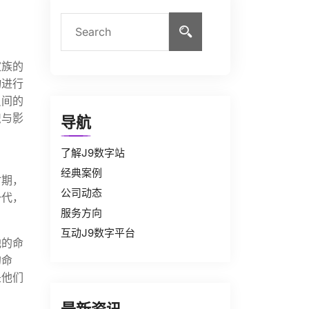
家族的
物进行
员间的
织与影
导航
了解J9数字站
经典案例
时期，
公司动态
一代，
服务方向
互动J9数字平台
他的命
的命
是他们