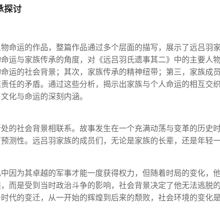
承探讨
人物命运的作品，整篇作品通过多个层面的描写，展示了远吕羽
物命运与家族传承的角度，对《远吕羽氏遗事其二》中的主要人
物命运的社会背景；其次，家族传承的精神纽带；第三，家族成
族责任的矛盾。通过这些分析，揭示出家族与个人命运的相互交
、文化与命运的深刻内涵。
所处的社会背景相联系。故事发生在一个充满动荡与变革的历史
可预测性。远吕羽家族的成员们，无论是家族的长辈，还是年轻
乱中因为其卓越的军事才能一度获得权力，但随着时局的变化，
误，而是受到当时政治斗争的影响，社会背景决定了他无法逃脱
于时代的变迁，从一开始的辉煌到后来的颓败，社会环境的变化