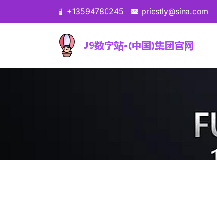
+13594780245
priestly@sina.com